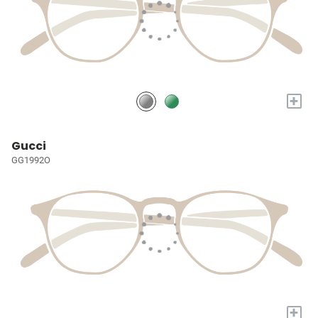
+
Gucci
GG1992O
+