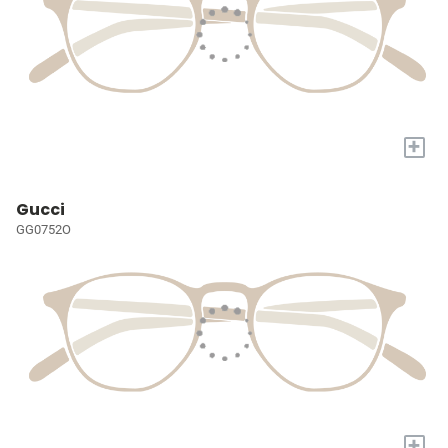
+
Gucci
GG0752O
+