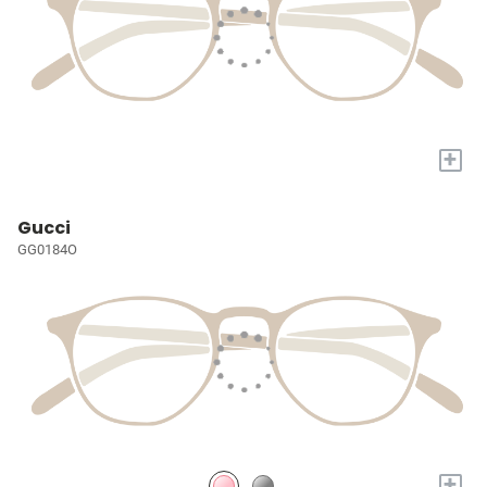
+
Gucci
GG0184O
+