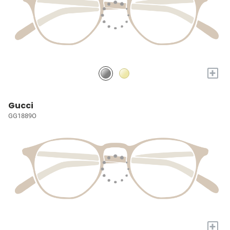
+
Gucci
GG1889O
+