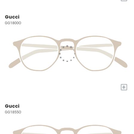
Gucci
GG1800O
+
Gucci
GG1855O