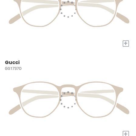
+
Gucci
GG1737O
+