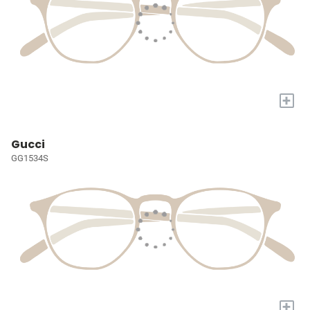
+
Gucci
GG1534S
+