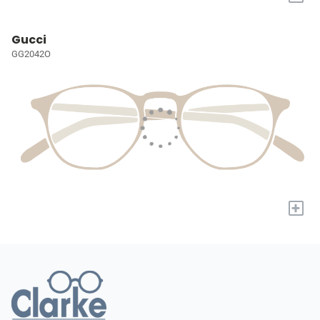
Gucci
GG2042O
+