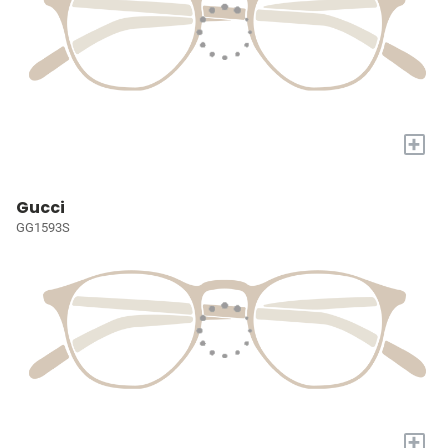
+
Gucci
GG1593S
+