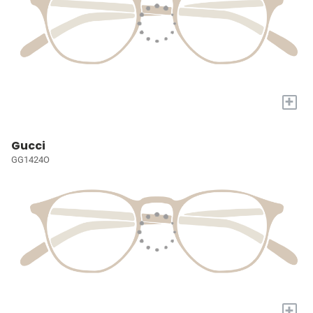
+
Gucci
GG1424O
+