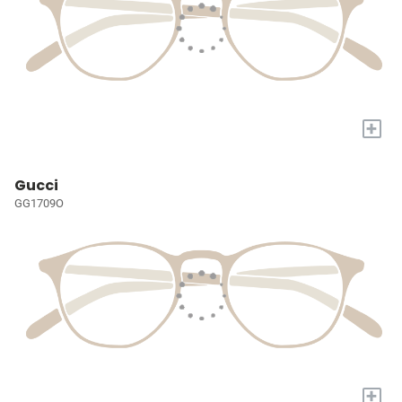
+
Gucci
GG1709O
+