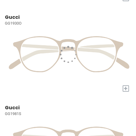
Gucci
GG1930O
+
Gucci
GG1981S