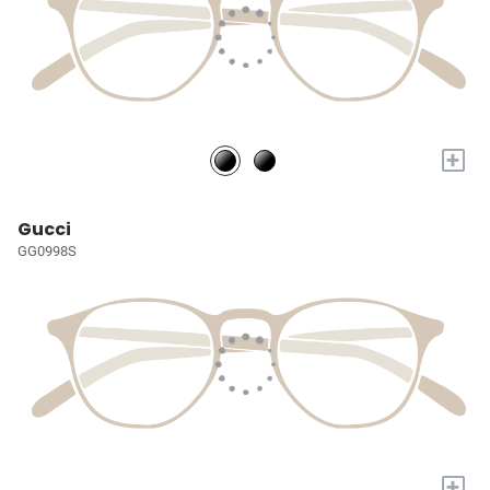
+
Gucci
GG0998S
+