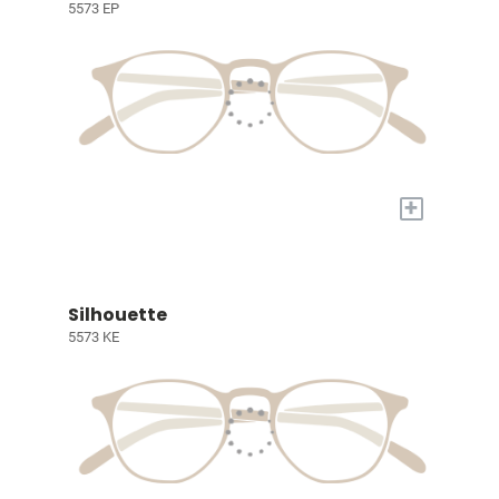
5573 EP
+
Silhouette
5573 KE