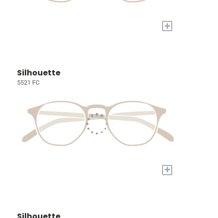
+
Silhouette
5521 FC
+
Silhouette