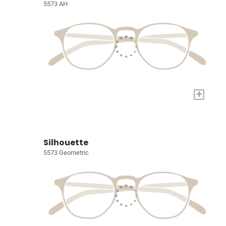
5573 AH
+
Silhouette
5573 Geometric