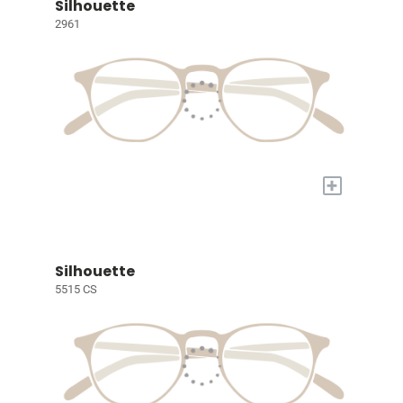
Silhouette
2961
+
Silhouette
5515 CS