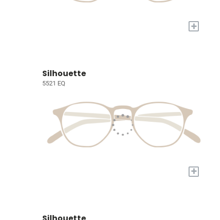
+
Silhouette
5521 EQ
+
Silhouette