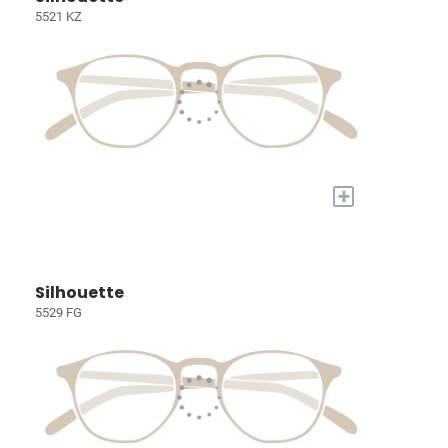
5521 KZ
+
Silhouette
5529 FG