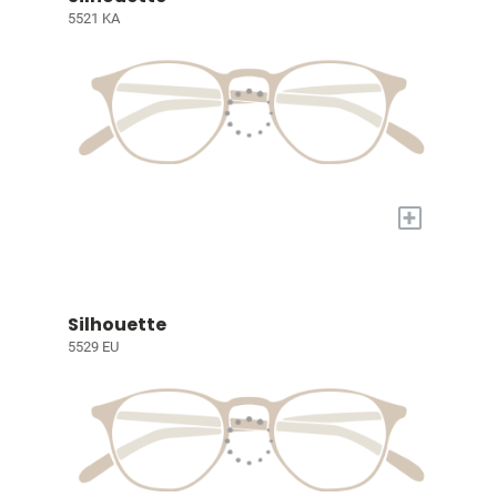
5521 KA
+
Silhouette
5529 EU