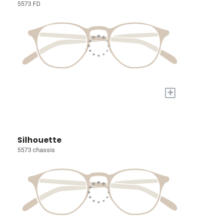
5573 FD
+
Silhouette
5573 chassis