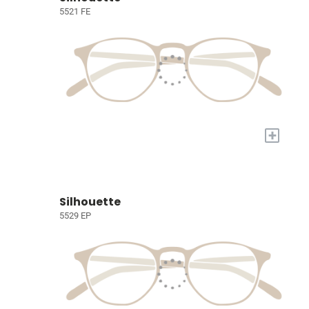
5521 FE
+
Silhouette
5529 EP